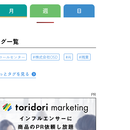
月
週
日
タグ一覧
コールセンター
株式会社OSD
AI
残業
っとタグを見る
PR