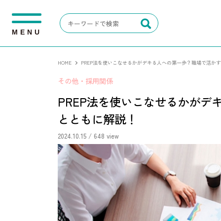
M
E
N
U
HOME
PREP法を使いこなせるかがデキる人への第一歩？職場で活か
その他・採用関係
PREP法を使いこなせるかがデ
とともに解説！
2024.10.15
/ 648 view