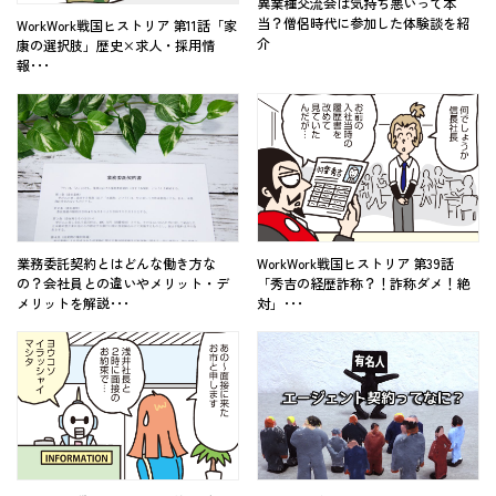
異業種交流会は気持ち悪いって本
当？僧侶時代に参加した体験談を紹
WorkWork戦国ヒストリア 第11話「家
介
康の選択肢」歴史×求人・採用情
報･･･
業務委託契約とはどんな働き方な
WorkWork戦国ヒストリア 第39話
の？会社員との違いやメリット・デ
「秀吉の経歴詐称？！詐称ダメ！絶
メリットを解説･･･
対」･･･