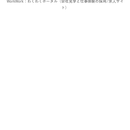
WorkWork：わくわくポータル（会社見学と仕事体験の採用/求人サイ
ト）