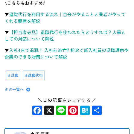
\こちらもおすすめ/
▼
退職代行を利用する流れ｜自分がやることと業者がやって
くれる範囲を解説
▼
【担当者必見】退職代行を使われたらどうすれば？人事と
しての対応について解説
▼
入社4日で退職！ 入社前逃亡⁉ 相次ぐ新入社員の退職理由や
企業のできる対策について解説
退職
退職代行
タグ一覧へ
＼この記事をシェアする／
Facebook
X
Line
Pinterest
Hatena
共
有
九条辰季