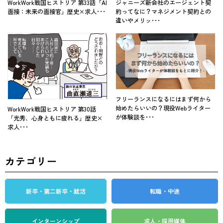
WorkWork戦国ヒストリア 第33話「AI
ジャニーズ新会社のエージェント契
面接：未来の面接官」歴史×求人･･･
約ってなに？マネジメント契約との
違いやメリッ･･･
フリーランスになるにはまず何から
始めたらいいの？現役Webライター
WorkWork戦国ヒストリア 第30話
が体験談を･･･
「光秀、心身ともに疲れる」歴史×
求人･･･
カテゴリー
新卒・第二新卒・就活
転職・中途
インターンシップ
求人・採用媒体