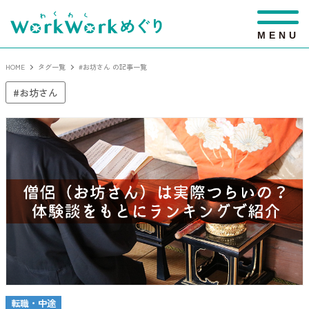
M
E
N
U
HOME
タグ一覧
#お坊さん の記事一覧
お坊さん
転職・中途