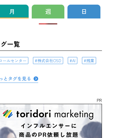
月
週
日
タグ一覧
コールセンター
株式会社OSD
AI
残業
っとタグを見る
PR