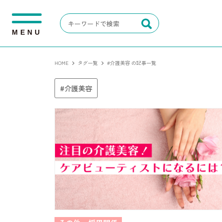
M
E
N
U
HOME
タグ一覧
#介護美容 の記事一覧
介護美容