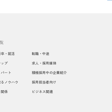
覧
新卒・就活
転職・中途
シップ
求人・採用媒体
・パート
積極採用中の企業紹介
取るノウハウ
採用担当者向け
用関係
ビジネス関連