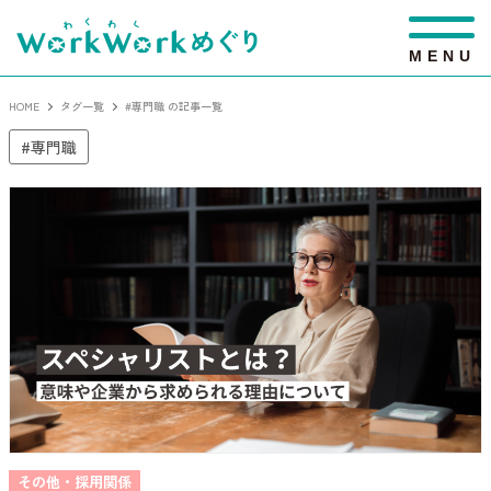
M
E
N
U
HOME
タグ一覧
#専門職 の記事一覧
専門職
その他・採用関係