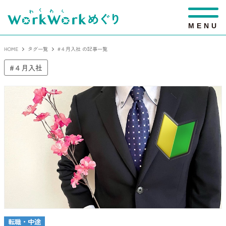
M
E
N
U
HOME
タグ一覧
#４月入社 の記事一覧
４月入社
転職・中途