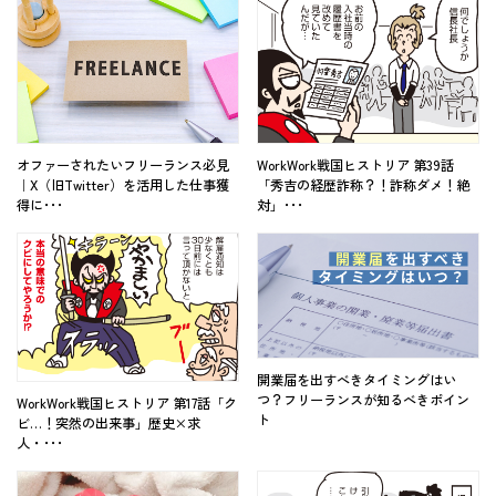
オファーされたいフリーランス必見
WorkWork戦国ヒストリア 第39話
｜X（旧Twitter）を活用した仕事獲
「秀吉の経歴詐称？！詐称ダメ！絶
得に･･･
対」･･･
開業届を出すべきタイミングはい
つ？フリーランスが知るべきポイン
WorkWork戦国ヒストリア 第17話「ク
ト
ビ…！突然の出来事」歴史×求
人・･･･