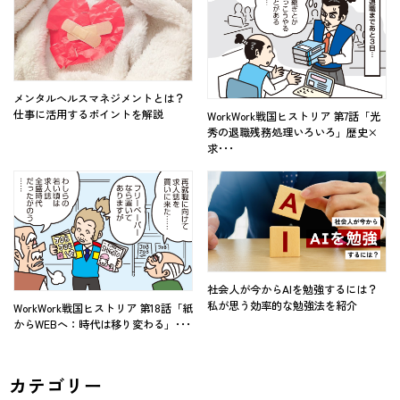
メンタルヘルスマネジメントとは？
仕事に活用するポイントを解説
WorkWork戦国ヒストリア 第7話「光
秀の退職残務処理いろいろ」歴史×
求･･･
社会人が今からAIを勉強するには？
私が思う効率的な勉強法を紹介
WorkWork戦国ヒストリア 第18話「紙
からWEBへ：時代は移り変わる」･･･
カテゴリー