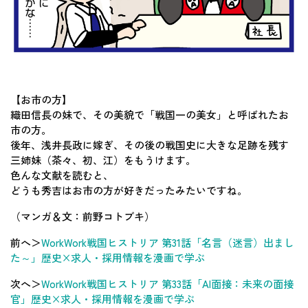
【お市の方】
織田信長の妹で、その美貌で「戦国一の美女」と呼ばれたお
市の方。
後年、浅井長政に嫁ぎ、その後の戦国史に大きな足跡を残す
三姉妹（茶々、初、江）をもうけます。
色んな文献を読むと、
どうも秀吉はお市の方が好きだったみたいですね。
（マンガ＆文：前野コトブキ）
前へ＞
WorkWork戦国ヒストリア 第31話「名言（迷言）出まし
た～」歴史×求人・採用情報を漫画で学ぶ
次へ＞
WorkWork戦国ヒストリア 第33話「AI面接：未来の面接
官」歴史×求人・採用情報を漫画で学ぶ