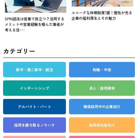
ユニークな休暇制度7選！個性が光る
企業の福利厚生とその魅力
SPIN話法は営業で役立つ？活用する
メリットや営業経験を積んだ筆者が
考える活･･･
カテゴリー
新卒・第二新卒・就活
転職・中途
インターンシップ
求人・採用媒体
アルバイト・パート
積極採用中の企業紹介
採用を勝ち取る
ノウハウ
採用担当者向け