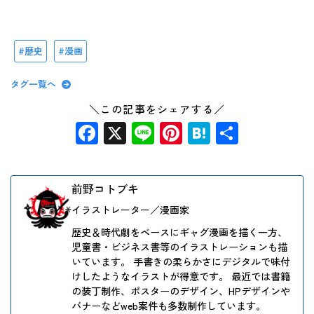
歴史
漫画
タグ一覧へ
＼この記事をシェアする／
Facebook
X
Line
Pinterest
Hatena
共
有
前野コトブキ
イラストレーター／漫画家
歴史＆時代劇をベースにギャグ漫画を描く一方、
児童書・ビジネス書等のイラストレーションも描
いています。 手書きの柔らかさにデジタルで味付
けしたようなイラストが得意です。 最近では書籍
の装丁制作、ポスターのデザイン、HPデザインや
バナーなどweb案件も多数制作しています。