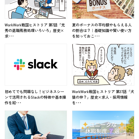
WorkWork戦国ヒストリア 第7話「光
夏のボーナスの平均額やもらえる人
秀の退職残務処理いろいろ」歴史×
の割合は？｜基礎知識や賢い使い方
求･･･
を知っておこ･･･
初めてでも問題なし！ビジネスシー
WorkWork戦国ヒストリア 第37話「犬
ンで活用されるSlackの特徴や基本操
猿の仲？」歴史×求人・採用情報
作を紹･･･
を･･･