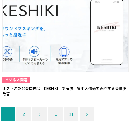
ビジネス関連
オフィスの騒音問題は「KESHIKI」で解決！集中と快適を両立する音環境
改善……
投
1
2
3
…
21
>
稿
の