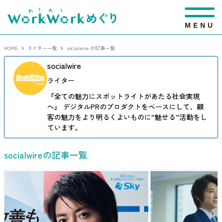
M
E
N
U
HOME
ライター一覧
socialwire の記事一覧
socialwire
ライター
『全ての魅力にスポットライトがあたる社会実現
へ』 デジタルPRのプロダクトをベースにして、顧
客の魅力をより明るくよいものに“魅せる”活動をし
ています。
socialwireの記事一覧