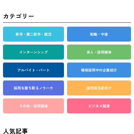
ペ
カテゴリー
ー
ジ
新卒・第二新卒・就活
転職・中途
送
り
インターンシップ
求人・採用媒体
アルバイト・パート
積極採用中の企業紹介
採用を勝ち取る
ノウハウ
採用担当者向け
その他・採用関係
ビジネス関連
人気記事