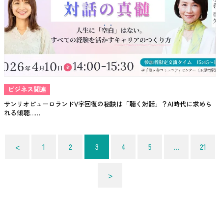
ビジネス関連
サンリオピューロランドV字回復の秘訣は「聴く対話」？AI時代に求めら
れる傾聴……
投
<
1
2
3
4
5
…
21
稿
の
>
ペ
ー