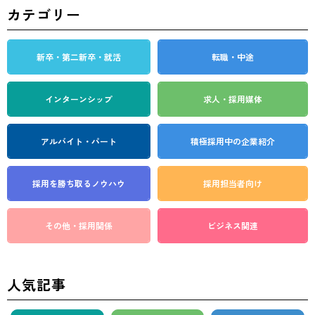
ジ
カテゴリー
送
り
新卒・第二新卒・就活
転職・中途
インターンシップ
求人・採用媒体
アルバイト・パート
積極採用中の企業紹介
採用を勝ち取る
ノウハウ
採用担当者向け
その他・採用関係
ビジネス関連
人気記事