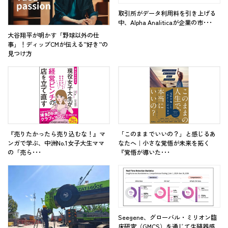
取引所がデータ利用料を引き上げる
中、Alpha Analiticaが企業の市･･･
大谷翔平が明かす「野球以外の仕
事」！ディップCMが伝える”好き”の
見つけ方
『売りたかったら売り込むな！』マ
「このままでいいの？」と感じるあ
ンガで学ぶ、中洲No.1女子大生ママ
なたへ｜小さな覚悟が未来を拓く
の「売ら･･･
『覚悟が導いた･･･
Seegene、グローバル・ミリオン臨
床研究（GMCS）を通じて生殖器感