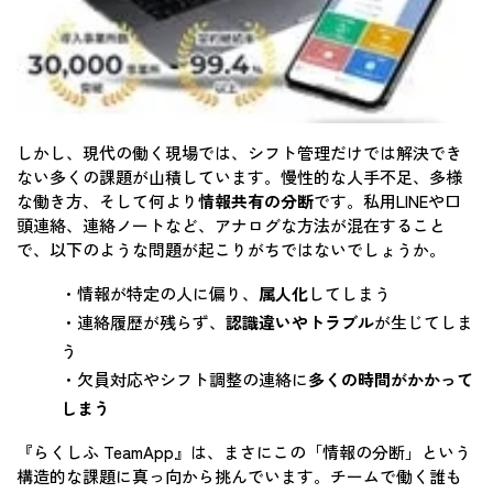
しかし、現代の働く現場では、シフト管理だけでは解決でき
ない多くの課題が山積しています。慢性的な人手不足、多様
な働き方、そして何より
情報共有の分断
です。私用LINEや口
頭連絡、連絡ノートなど、アナログな方法が混在すること
で、以下のような問題が起こりがちではないでしょうか。
・情報が特定の人に偏り、
属人化
してしまう
・連絡履歴が残らず、
認識違いやトラブル
が生じてしま
う
・欠員対応やシフト調整の連絡に
多くの時間がかかって
しまう
『らくしふ TeamApp』は、まさにこの「情報の分断」という
構造的な課題に真っ向から挑んでいます。チームで働く誰も