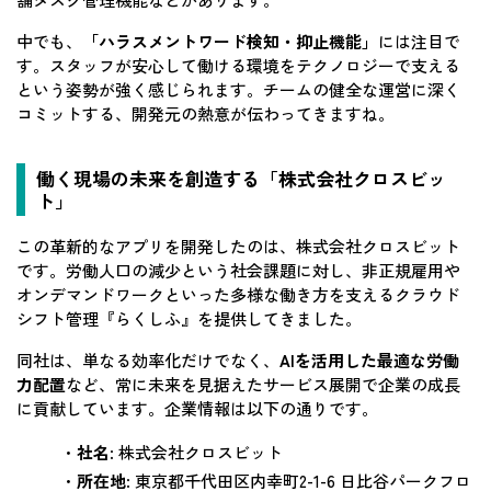
中でも、
「ハラスメントワード検知・抑止機能」
には注目で
す。スタッフが安心して働ける環境をテクノロジーで支える
という姿勢が強く感じられます。チームの健全な運営に深く
コミットする、開発元の熱意が伝わってきますね。
働く現場の未来を創造する「株式会社クロスビッ
ト」
この革新的なアプリを開発したのは、株式会社クロスビット
です。労働人口の減少という社会課題に対し、非正規雇用や
オンデマンドワークといった多様な働き方を支えるクラウド
シフト管理『らくしふ』を提供してきました。
同社は、単なる効率化だけでなく、
AIを活用した最適な労働
力配置
など、常に未来を見据えたサービス展開で企業の成長
に貢献しています。企業情報は以下の通りです。
・
社名
: 株式会社クロスビット
・
所在地
: 東京都千代田区内幸町2-1-6 日比谷パークフロ