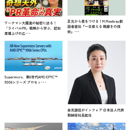
足元から差をつける！M.Mowbray創
ワークマン大躍進の秘密に迫る！
設者直伝『一生使える 靴磨きの技
「ライバルPR」戦略から学ぶ、認知
術』･･･
度爆上げの広･･･
Supermicro、第6世代AMD EPYC™
9006シリーズ プロセッ･･･
金光諭佳がインフォア 日本法人代表
取締役社長就任