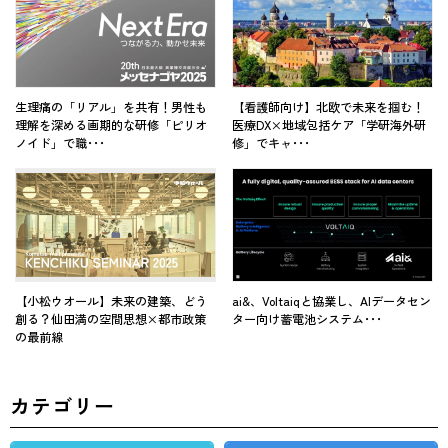
生理痛の「リアル」を共有！男性も
【看護師向け】北欧で未来を掴む！
理解を深める画期的な研修「ピリオ
医療DX×地域包括ケア「学研海外研
ノイド」で職･･･
修」でキャ･･･
ai&、Voltaiqと協業し、AIデータセン
【小松ウオール】未来の建築、どう
ター向け蓄電池システム･･･
創る？仙田満の空間思想×都市政策
の最前線
カテゴリー