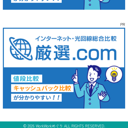
PR
©
2026 WorkWorkめぐり ALL RIGHTS RESERVED.