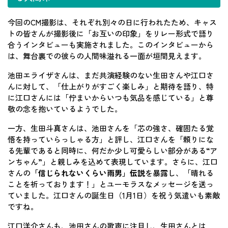
今回のCM撮影は、それぞれ別々の日に行われたため、キャス
トの皆さんが撮影後に「お互いの印象」をリレー形式で語り
合うインタビューも実施されました。このインタビューから
は、舞台裏での彼らの人間味溢れる一面が垣間見えます。
池田エライザさんは、まだ共演経験のない生田さんや江口さ
んに対して、「仕上がりがすごく楽しみ」と期待を語り、特
に江口さんには「佇まいからいつも気品を感じている」と尊
敬の念を抱いているようでした。
一方、生田斗真さんは、池田さんを「芯の強さ、確固たる覚
悟を持っていらっしゃる方」と評し、江口さんを「頼りにな
る先輩であると同時に、何だか少し可愛らしい部分がある“ア
ンちゃん”」と親しみを込めて表現しています。さらに、江口
さんの
「信じられないくらい雨男」伝説
を暴露し、「晴れる
ことを祈っております！」とユーモラスなメッセージを送っ
ていました。江口さんの誕生日（1月1日）を祝う気遣いも素敵
ですね。
江口洋介さんも、池田さんの歌声に注目し、生田さんとは