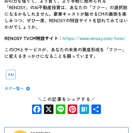
AIの力を借りて、より賢く、より手軽に始められる
「RENOSY」のAI不動産投資は、あなたの「フツー」の選択肢
になるかもしれません。豪華キャストが魅せるCMの裏側を楽
しみつつ、ぜひ一度、RENOSYの特設サイトを訪れてみてはい
かがでしょうか。
RENOSY TVCM特設サイト
：
https://www.renosy.com/tvcm/
このCMとサービスが、あなたの未来の資産形成を「フツー」
に変えるきっかけになることを願っています。
AI
タグ一覧へ
＼この記事をシェアする／
Facebook
X
Line
Pinterest
Hatena
共
有
socialwire