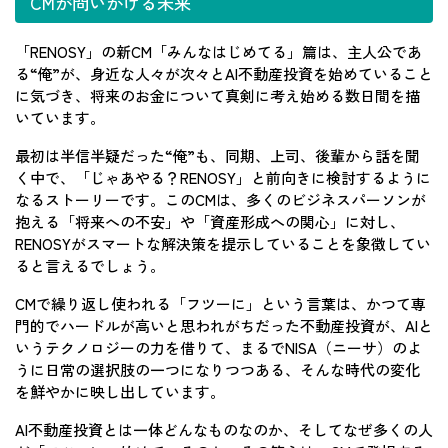
CMが問いかける未来
「RENOSY」の新CM「みんなはじめてる」篇は、主人公であ
る“俺”が、身近な人々が次々とAI不動産投資を始めていること
に気づき、将来のお金について真剣に考え始める数日間を描
いています。
最初は半信半疑だった“俺”も、同期、上司、後輩から話を聞
く中で、「じゃあやる？RENOSY」と前向きに検討するように
なるストーリーです。このCMは、多くのビジネスパーソンが
抱える「将来への不安」や「資産形成への関心」に対し、
RENOSYがスマートな解決策を提示していることを象徴してい
ると言えるでしょう。
CMで繰り返し使われる「フツーに」という言葉は、かつて専
門的でハードルが高いと思われがちだった不動産投資が、AIと
いうテクノロジーの力を借りて、まるでNISA（ニーサ）のよ
うに日常の選択肢の一つになりつつある、そんな時代の変化
を鮮やかに映し出しています。
AI不動産投資とは一体どんなものなのか、そしてなぜ多くの人