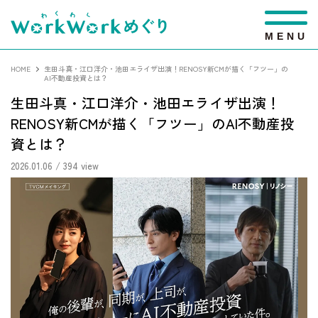
M
E
N
U
HOME
生田斗真・江口洋介・池田エライザ出演！RENOSY新CMが描く「フツー」の
AI不動産投資とは？
生田斗真・江口洋介・池田エライザ出演！
RENOSY新CMが描く「フツー」のAI不動産投
資とは？
2026.01.06
/ 394 view