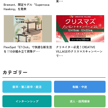
来･･･
Bremont、限定モデル「Supernova
Hawking」を発表
FlexiSpot「E7 Click」で快適な新生活
クリエイター必見！CREATIVE
を！10分組み立て昇降デ･･･
VILLAGEのクリスマスキャンペーン
で･･･
カテゴリー
新卒・第二新卒・就活
転職・中途
インターンシップ
求人・採用媒体