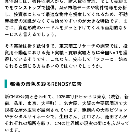
具体的には、物件の購入から、購入後の管理、そして売却ま
でを
ワンストップで提供
。AIが市場データや物件情報を分析
し、投資家にとって最適な物件を提案してくれるため、不動
産投資の知識がなくても始めやすいのが大きな特徴です。ま
さに、資産形成のハードルをグッと下げてくれる画期的なサ
ービスと言えるでしょう。
その実績は折り紙付きで、東京商工リサーチの調査では、投
資用不動産における
売上実績・買取実績ともに全国No.1
を獲
得しているそうです。これなら、安心して「フツーに」始め
られると感じる方も多いのではないでしょうか。
都会の景色を彩るRENOSY広告
新CMの公開と合わせて、2026年1月5日からは東京（渋谷、新
宿、品川、東京、大手町）、名古屋、大阪の主要駅周辺で大
規模な屋外広告が展開されています。駅構内の大型ビジョン
やデジタルサイネージで、生田さん、江口さん、池田さんが
それぞれの場所を彩り、CMの世界観が現実の街にも広がって
います。