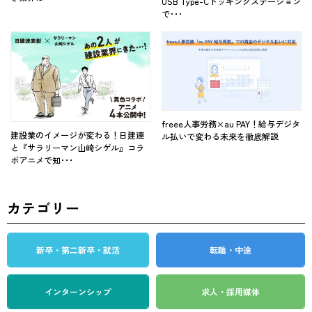
USB Type-Cドッキングステーション
で･･･
freee人事労務×au PAY！給与デジタ
建設業のイメージが変わる！日建連
ル払いで変わる未来を徹底解説
と『サラリーマン山崎シゲル』コラ
ボアニメで知･･･
カテゴリー
新卒・第二新卒・就活
転職・中途
インターンシップ
求人・採用媒体