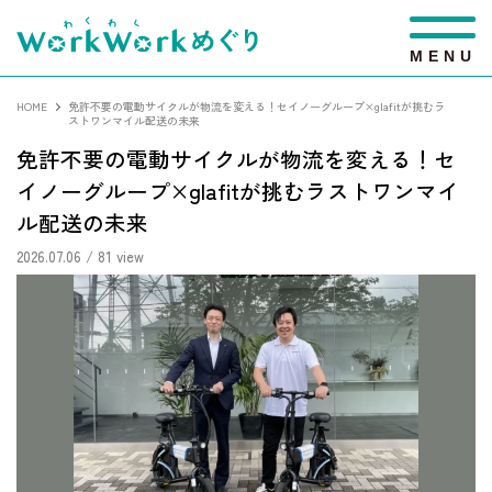
M
E
N
U
HOME
免許不要の電動サイクルが物流を変える！セイノーグループ×glafitが挑むラ
ストワンマイル配送の未来
免許不要の電動サイクルが物流を変える！セ
イノーグループ×glafitが挑むラストワンマイ
ル配送の未来
2026.07.06
/ 81 view