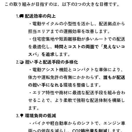
この取り組みが目指すのは、以下の3つの大きな目標です。
1.
🚚 配送効率の向上
・電動サイクルの小型性を活かし、配送拠点から
担当エリアまでの運搬効率を改善します。
・住宅密集地や短距離移動が多いルートでの配送
を最適化し、
時間とコストの両面で「見えないコ
スパ」を追求
します。
2.
🤝 担い手と配送手段の多様化
・電動アシスト機能とコンパクトな車体により、
体力や運転免許の有無にかかわらず、
誰もが配送
の担い手になれる
環境を整備します。
・エリア特性や商材に最適な配送手段を組み合わ
せることで、より柔軟で強靭な配送体制を構築し
ます。
3.
🌳 環境負荷の低減
・バイクや軽自動車からのシフトで、エンジン車
両への依存を減らし、
CO2排出量を削減
します。