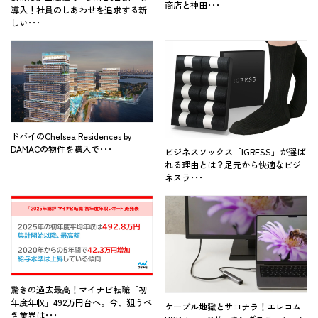
商店と神田･･･
導入！社員のしあわせを追求する新
しい･･･
ドバイのChelsea Residences by
DAMACの物件を購入で･･･
ビジネスソックス「IGRESS」が選ば
れる理由とは？足元から快適なビジ
ネスラ･･･
驚きの過去最高！マイナビ転職「初
年度年収」492万円台へ。今、狙うべ
ケーブル地獄とサヨナラ！エレコム
き業界は･･･