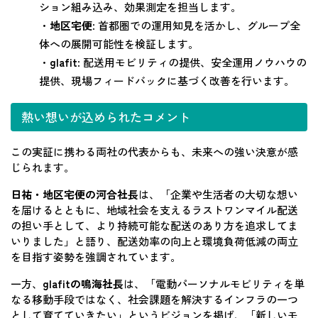
ション組み込み、効果測定を担当します。
・
地区宅便
: 首都圏での運用知見を活かし、グループ全
体への展開可能性を検証します。
・
glafit
: 配送用モビリティの提供、安全運用ノウハウの
提供、現場フィードバックに基づく改善を行います。
熱い想いが込められたコメント
この実証に携わる両社の代表からも、未来への強い決意が感
じられます。
日祐・地区宅便の河合社長
は、「企業や生活者の大切な想い
を届けるとともに、地域社会を支えるラストワンマイル配送
の担い手として、より持続可能な配送のあり方を追求してま
いりました」と語り、配送効率の向上と環境負荷低減の両立
を目指す姿勢を強調されています。
一方、
glafitの鳴海社長
は、「電動パーソナルモビリティを単
なる移動手段ではなく、社会課題を解決するインフラの一つ
として育てていきたい」というビジョンを掲げ、「新しいモ