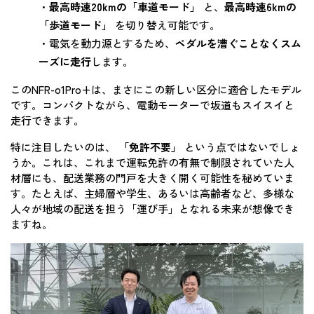
・
最高時速20kmの「車道モード」
と、
最高時速6kmの
「歩道モード」
を切り替え可能です。
・電気を動力源とするため、
ペダルを漕ぐことなくスム
ーズに走行
します。
このNFR-o1Pro+は、まさにこの新しい区分に適合したモデル
です。コンパクトながら、電動モーターで坂道もスイスイと
走行できます。
特に注目したいのは、
「免許不要」
という点ではないでしょ
うか。これは、これまで運転免許の有無で制限されていた人
材層にも、配送業務の門戸を大きく開く可能性を秘めていま
す。たとえば、主婦層や学生、あるいは高齢者など、多様な
人々が地域の配送を担う「運び手」となれる未来が想像でき
ますね。