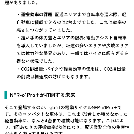
題がありました。
・
運搬効率の課題
: 配送エリアまで自転車を運ぶ際、軽
自動車に積載できるのは2台まででした。これは効率の
悪さにつながっていました。
・
担い手の体力差とエリアの限界
: 電動アシスト自転車
も導入していましたが、坂道の多いエリアや広域エリア
では体力的な限界があり、一部ではバイクに頼らざるを
得ない状況でした。
・
CO2排出量
: バイクや軽自動車の使用は、CO2排出量
の削減目標達成の妨げにもなります。
NFR-o1Pro+が打開する未来
そこで登場するのが、glafitの電動サイクルNFR-o1Pro+で
す。そのコンパクトな車体は、これまで2台しか積めなかった
軽自動車に、なんと
4台まで積載可能
になります。これによ
り、1回あたりの運搬効率が2倍になり、配送業務全体の生産性
が大きく向上する見込みです。