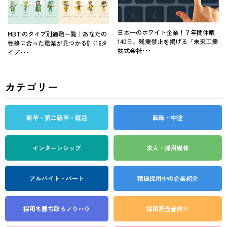
日本一のホワイト企業！？年間休暇
MBTIのタイプ別適職一覧｜あなたの
140日、残業禁止を掲げる「未来工業
性格に合った職業が見つかる⁉〈16タ
株式会社･･･
イプ･･･
カテゴリー
新卒・第二新卒・就活
転職・中途
インターンシップ
求人・採用媒体
アルバイト・パート
積極採用中の企業紹介
採用を勝ち取る
ノウハウ
採用担当者向け