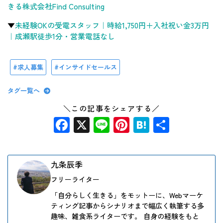
きる株式会社Find Consulting
▼
未経験OKの受電スタッフ｜時給1,750円＋入社祝い金3万円
｜成瀬駅徒歩1分・営業電話なし
求人募集
インサイドセールス
タグ一覧へ
＼この記事をシェアする／
Facebook
X
Line
Pinterest
Hatena
共
有
九条辰季
フリーライター
「自分らしく生きる」をモットーに、Webマーケ
ティング記事からシナリオまで幅広く執筆する多
趣味、雑食系ライターです。 自身の経験をもと