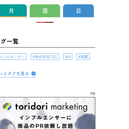
月
週
日
タグ一覧
コールセンター
株式会社OSD
AI
残業
っとタグを見る
PR