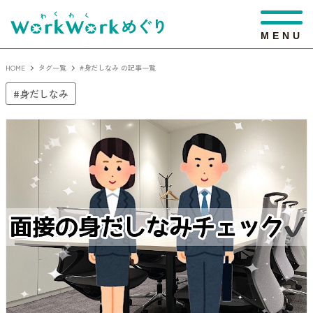
M
E
N
U
HOME
タグ一覧
#身だしなみ の記事一覧
身だしなみ