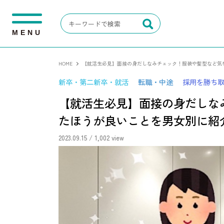
M
E
N
U
HOME
【就活生必見】面接の身だしなみチェック！服装や髪型など気
新卒・第二新卒・就活
転職・中途
採用を勝ち
【就活生必見】面接の身だしな
たほうが良いことを男女別に紹
2023.09.15
/ 1,002 view