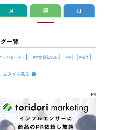
月
週
日
タグ一覧
コールセンター
株式会社OSD
AI
残業
っとタグを見る
PR