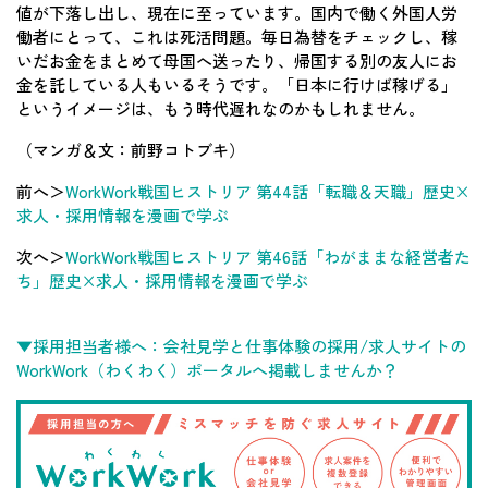
値が下落し出し、現在に至っています。国内で働く外国人労
働者にとって、これは死活問題。毎日為替をチェックし、稼
いだお金をまとめて母国へ送ったり、帰国する別の友人にお
金を託している人もいるそうです。「日本に行けば稼げる」
というイメージは、もう時代遅れなのかもしれません。
（マンガ＆文：前野コトブキ）
前へ＞
WorkWork戦国ヒストリア 第44話「転職＆天職」歴史×
求人・採用情報を漫画で学ぶ
次へ＞
WorkWork戦国ヒストリア 第46話「わがままな経営者た
ち」歴史×求人・採用情報を漫画で学ぶ
▼採用担当者様へ：会社見学と仕事体験の採用/求人サイトの
WorkWork（わくわく）ポータルへ掲載しませんか？