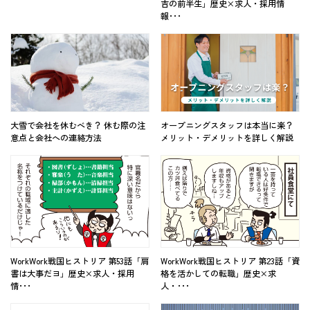
吉の前半生」歴史×求人・採用情
報･･･
大雪で会社を休むべき？ 休む際の注
オープニングスタッフは本当に楽？
意点と会社への連絡方法
メリット・デメリットを詳しく解説
WorkWork戦国ヒストリア 第53話「肩
WorkWork戦国ヒストリア 第23話「資
書は大事だヨ」歴史×求人・採用
格を活かしての転職」歴史×求
情･･･
人・･･･