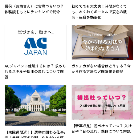
僧侶（お坊さん）は実際つらいの？
初めてでも大丈夫！時間がなくて
体験談をもとにランキングで紹介
も、わくわくポータルで安心の就
活・転職を効率化
ACジャパンに就職するには？ 求めら
ガクチカがない場合はどうする？今
れるスキルや採用の流れについて解
から作る方法など解決策を伝授
説
【新卒必見】初出社っていつ？ 入社
日や当日の流れ、準備について解説
【衆院選間近！】選挙に関わる仕事7
選｜業務内容の役割、やりがいを解