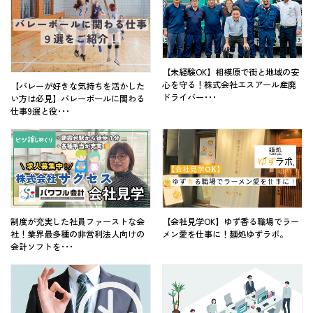
【未経験OK】相模原で街と地域の安
心を守る！株式会社エスアール産廃
【バレーが好きな気持ちを活かした
ドライバー･･･
い方は必見】バレーボールに関わる
仕事9選と役･･･
制度が充実した社員ファーストな会
【会社見学OK】ゆず香る職場でラー
社！業界最多種の非営利法人向けの
メン愛を仕事に！麺処ゆずラボ。
会計ソフトを･･･