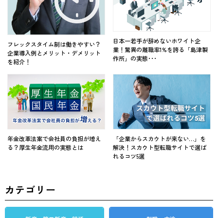
日本一若手が辞めないホワイト企
フレックスタイム制は働きやすい？
業！驚異の離職率1%を誇る「島津製
企業導入例とメリット・デメリット
作所」の実態･･･
を紹介！
年金改革法案で会社員の負担が増え
「企業からスカウトが来ない…」を
る？厚生年金流用の実態とは
解決！スカウト型転職サイトで選ば
れるコツ5選
カテゴリー