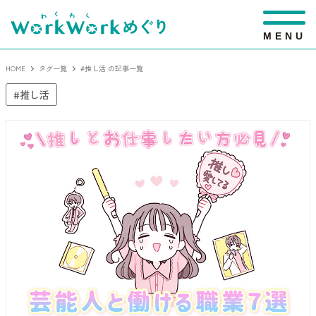
M
E
N
U
HOME
タグ一覧
#推し活 の記事一覧
推し活