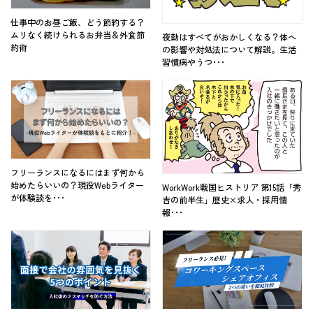
仕事中のお昼ご飯、どう節約する？
ムリなく続けられるお弁当＆外食節
夜勤はすべてがおかしくなる？体へ
約術
の影響や対処法について解説。生活
習慣病やうつ･･･
フリーランスになるにはまず何から
始めたらいいの？現役Webライター
WorkWork戦国ヒストリア 第15話「秀
が体験談を･･･
吉の前半生」歴史×求人・採用情
報･･･