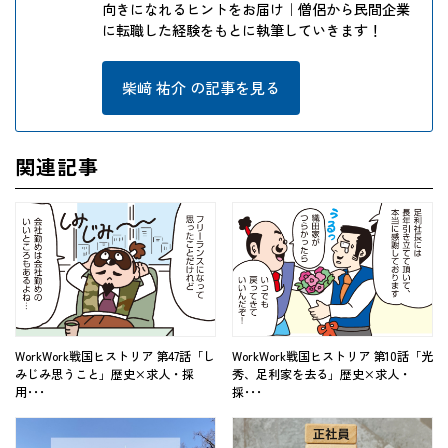
向きになれるヒントをお届け｜僧侶から民間企業
に転職した経験をもとに執筆していきます！
柴﨑 祐介 の記事を見る
関連記事
WorkWork戦国ヒストリア 第47話「し
WorkWork戦国ヒストリア 第10話「光
みじみ思うこと」歴史×求人・採
秀、足利家を去る」歴史×求人・
用･･･
採･･･