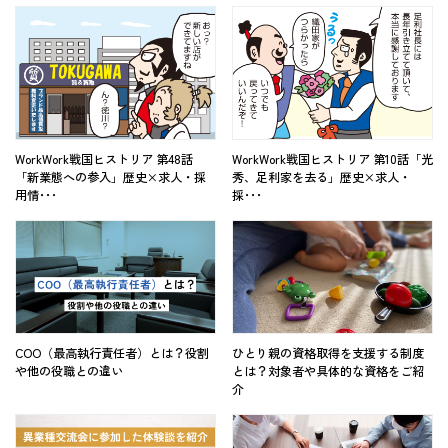
WorkWork戦国ヒストリア 第48話
WorkWork戦国ヒストリア 第10話「光
「新業態への参入」歴史×求人・採
秀、足利家を去る」歴史×求人・
用情･･･
採･･･
COO（最高執行責任者）とは？役割
ひとり親の資格取得を支援する制度
や他の役職との違い
とは？対象者や具体的な資格をご紹
介