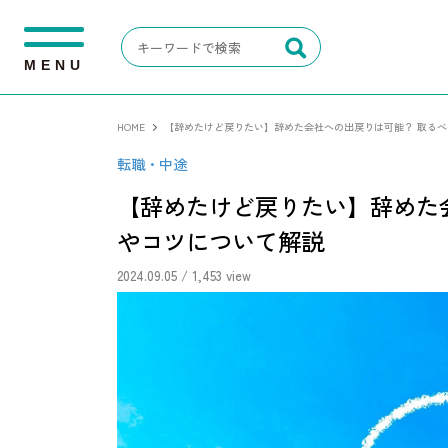
M
E
N
U
HOME
【辞めたけど戻りたい】辞めた会社への出戻りは可能？ 取る
転職・中途
【辞めたけど戻りたい】辞めた
やコツについて解説
2024.09.05
/ 1,453 view