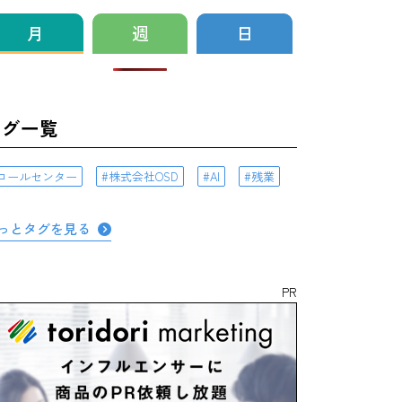
月
週
日
タグ一覧
コールセンター
株式会社OSD
AI
残業
っとタグを見る
PR