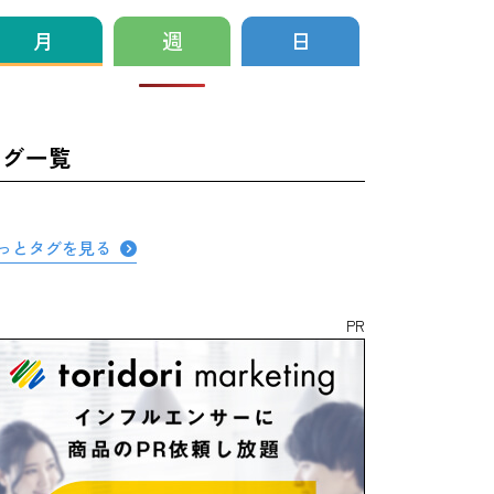
月
週
日
タグ一覧
っとタグを見る
PR