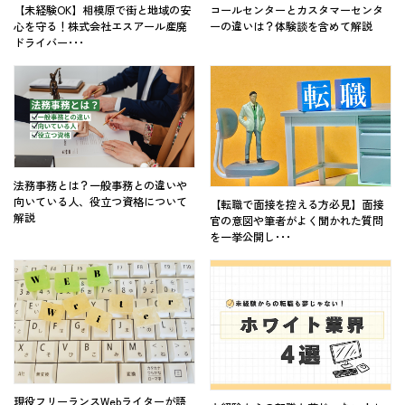
【未経験OK】相模原で街と地域の安
コールセンターとカスタマーセンタ
心を守る！株式会社エスアール産廃
ーの違いは？体験談を含めて解説
ドライバー･･･
法務事務とは？一般事務との違いや
向いている人、役立つ資格について
【転職で面接を控える方必見】面接
解説
官の意図や筆者がよく聞かれた質問
を一挙公開し･･･
現役フリーランスWebライターが語