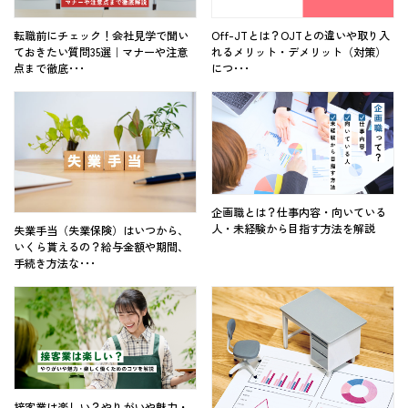
転職前にチェック！会社見学で聞い
Off-JTとは？OJTとの違いや取り入
ておきたい質問35選｜マナーや注意
れるメリット・デメリット（対策）
点まで徹底･･･
につ･･･
企画職とは？仕事内容・向いている
人・未経験から目指す方法を解説
失業手当（失業保険）はいつから、
いくら貰えるの？給与金額や期間、
手続き方法な･･･
接客業は楽しい？やりがいや魅力・