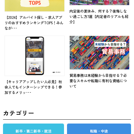
内定後の夏休み、何する？後悔しな
い過ごし方7選【内定者のリアルも紹
【2024】アルバイト探し・求人アプ
介】
リのおすすめランキングTOP5！みん
なが･･･
貿易事務は未経験から目指せる？必
要なスキルや転職に有利な資格につ
【キャリアアップしたい人必見】社
いて
会人でもインターシップできる！参
加するメリッ･･･
カテゴリー
新卒・第二新卒・就活
転職・中途