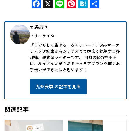
Facebook
X
Line
Pinterest
Hatena
共
有
九条辰季
フリーライター
「自分らしく生きる」をモットーに、Webマーケ
ティング記事からシナリオまで幅広く執筆する多
趣味、雑食系ライターです。 自身の経験をもと
に、みなさんが彩りあるキャリアプランを描くお
手伝いができればと思います！
九条辰季 の記事を見る
関連記事