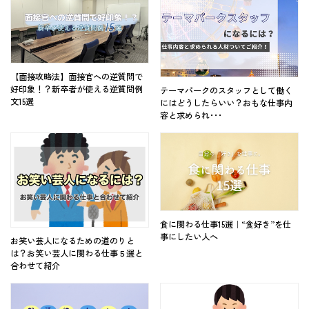
【面接攻略法】面接官への逆質問で
好印象！？新卒者が使える逆質問例
テーマパークのスタッフとして働く
文15選
にはどうしたらいい？おもな仕事内
容と求められ･･･
食に関わる仕事15選｜“食好き”を仕
事にしたい人へ
お笑い芸人になるための道のりと
は？お笑い芸人に関わる仕事５選と
合わせて紹介